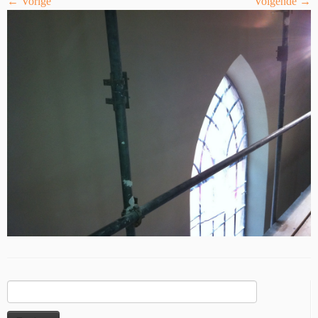
← Vorige
Volgende →
Zoeken
naar: