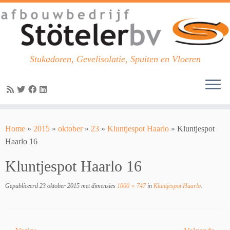
Stukadoren, Gevelisolatie, Spuiten en Vloeren
Skip
to
Home
»
2015
»
oktober
»
23
»
Kluntjespot Haarlo
»
Kluntjespot
content
Haarlo 16
Kluntjespot Haarlo 16
Gepubliceerd
23 oktober 2015
met dimensies
1000 × 747
in
Kluntjespot Haarlo
.