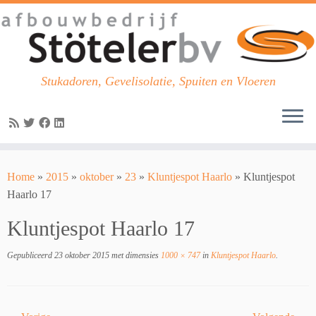
Stukadoren, Gevelisolatie, Spuiten en Vloeren
Skip
to
Home
»
2015
»
oktober
»
23
»
Kluntjespot Haarlo
»
Kluntjespot
content
Haarlo 17
Kluntjespot Haarlo 17
Gepubliceerd
23 oktober 2015
met dimensies
1000 × 747
in
Kluntjespot Haarlo
.