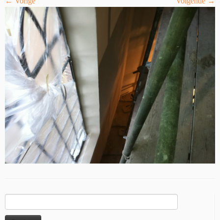
← Vorige
Volgende →
Zoeken
naar: