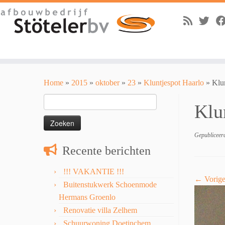
Skip
to
Home
»
2015
»
oktober
»
23
»
Kluntjespot Haarlo
»
Klu
content
Zoeken
Klu
naar:
Gepubliceer
Recente berichten
!!! VAKANTIE !!!
← Vorig
Buitenstukwerk Schoenmode
Hermans Groenlo
Renovatie villa Zelhem
Schuurwoning Doetinchem