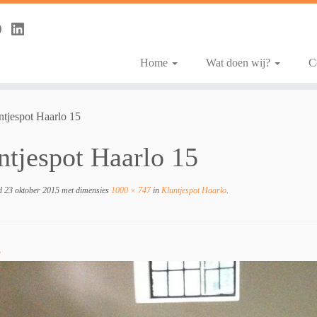
Home
Wat doen wij?
C
ntjespot Haarlo 15
ntjespot Haarlo 15
d
23 oktober 2015
met dimensies
1000 × 747
in
Kluntjespot Haarlo
.
e