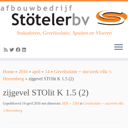
Stukadoren, Gevelisolatie, Spuiten en Vloeren
Skip
to
Home
»
2016
»
april
»
14
»
Gevelisolatie + stucwerk villa ’s
content
Heerenberg
»
zijgevel STOlit K 1.5 (2)
zijgevel STOlit K 1.5 (2)
Gepubliceerd
14 april 2016
met dimensies
1836 × 3264
in
Gevelisolatie + stucwerk villa
’s Heerenberg
.