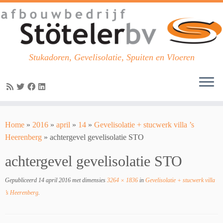
Stukadoren, Gevelisolatie, Spuiten en Vloeren
Skip
to
Home
»
2016
»
april
»
14
»
Gevelisolatie + stucwerk villa ’s
content
Heerenberg
»
achtergevel gevelisolatie STO
achtergevel gevelisolatie STO
Gepubliceerd
14 april 2016
met dimensies
3264 × 1836
in
Gevelisolatie + stucwerk villa
’s Heerenberg
.