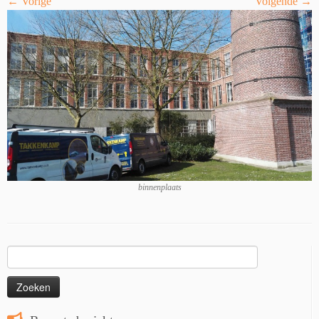
← Vorige
Volgende →
binnenplaats
Zoeken
naar: