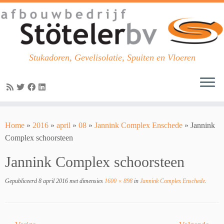
Stukadoren, Gevelisolatie, Spuiten en Vloeren
Skip
to
Home
»
2016
»
april
»
08
»
Jannink Complex Enschede
»
Jannink
content
Complex schoorsteen
Jannink Complex schoorsteen
Gepubliceerd
8 april 2016
met dimensies
1600 × 898
in
Jannink Complex Enschede
.