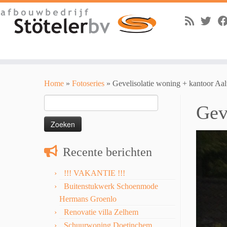
Skip
to
Home
»
Fotoseries
»
Gevelisolatie woning + kantoor Aal
content
Zoeken
Gev
naar:
Recente berichten
!!! VAKANTIE !!!
Buitenstukwerk Schoenmode
Hermans Groenlo
Renovatie villa Zelhem
Schuurwoning Doetinchem