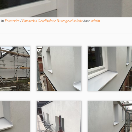
in
Fotoseries
/
Fotoseries Gevelisolatie Buitengevelisolatie
door
admin