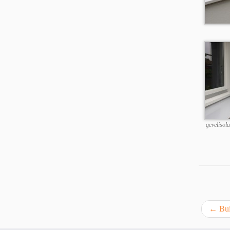
gevelisol
←
Bui