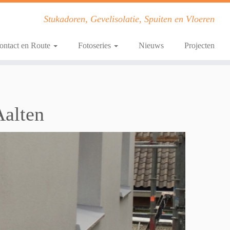
Stukadoren, Gevelisolatie, Spuiten en Vloeren
ontact en Route
Fotoseries
Nieuws
Projecten
Aalten