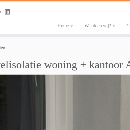
Home
Wat doen wij?
C
ten
elisolatie woning + kantoor 