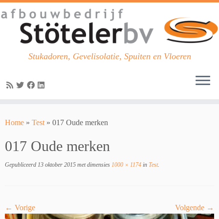
Stukadoren, Gevelisolatie, Spuiten en Vloeren
Skip
to
Home
»
Test
»
017 Oude merken
content
017 Oude merken
Gepubliceerd
13 oktober 2015
met dimensies
1000 × 1174
in
Test
.
← Vorige
Volgende →