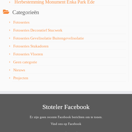
Herbestemming Monument Enka Park Ede
Categorieën
Fotoseries
Fotoseries Decoratief Stucwerk
Fotoseries Gevelisolatie Buitengevelisolatie
Fotoseries Stukadoren
Fotoseries Vloeren
Geen categorie
Nieuws
Projecten
Stoteler Facebook
Er zijn geen recente Facebook berichten om te tonen.
Vind ons op Facebook