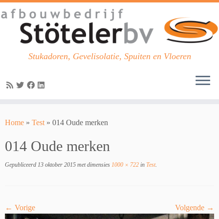
Stukadoren, Gevelisolatie, Spuiten en Vloeren
Skip
to
Home
»
Test
»
014 Oude merken
content
014 Oude merken
Gepubliceerd
13 oktober 2015
met dimensies
1000 × 722
in
Test
.
← Vorige
Volgende →