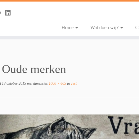
Home
Wat doen wij?
C
 Oude merken
d
13 oktober 2015
met dimensies
1000 × 605
in
Test
.
e