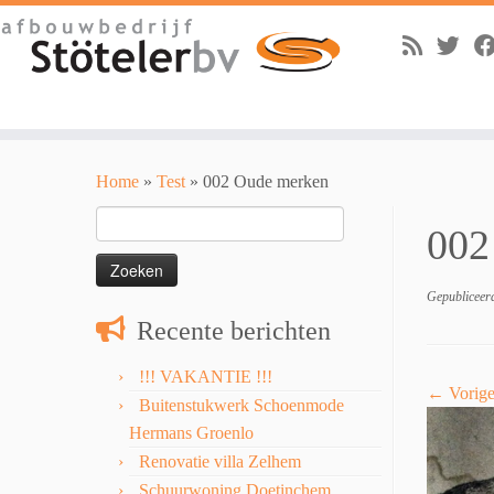
Skip
to
Home
»
Test
»
002 Oude merken
content
Zoeken
002
naar:
Gepubliceer
Recente berichten
!!! VAKANTIE !!!
← Vorig
Buitenstukwerk Schoenmode
Hermans Groenlo
Renovatie villa Zelhem
Schuurwoning Doetinchem