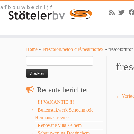
Skip
to
Home
»
Frescolori/beton-ciré/bealmortex
»
frescolorifron
content
Zoeken
fres
naar:
Recente berichten
← Vorig
!!! VAKANTIE !!!
Buitenstukwerk Schoenmode
Hermans Groenlo
Renovatie villa Zelhem
Schuurwoning Doetinchem