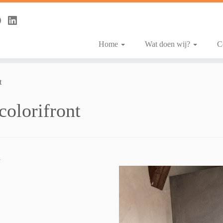
Home
Wat doen wij?
C
t
colorifront
e