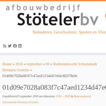
Stukadoren, Gevelisolatie, Spuiten en Vloe
Skip
to
Home
»
2016
»
september
»
09
»
Buitenstukwerk Schoenmode
content
Hermans Groenlo
»
01d09e7028a083f7c47aed1234d47e04cf82f78e9c
01d09e7028a083f7c47aed1234d47e
Gepubliceerd
9 september 2016
met dimensies
1536 × 2049
in
Buitenstukwerk
Schoenmode Hermans Groenlo
.