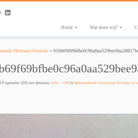
Home
Wat doen wij?
C
enmode Hermans Groenlo
»
01bb69f69bfbe0c96a0aa529bee9aa28817b
b69f69bfbe0c96a0aa529bee9
d
9 september 2016
met dimensies
1600 × 1200
in
Buitenstukwerk Schoenmode Hermans Gro
e