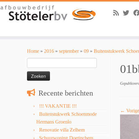
Skip
to
Home
»
2016
»
september
»
09
»
Buitenstukwerk Scho
content
Zoeken
01b
naar:
Gepubliceer
Recente berichten
!!! VAKANTIE !!!
← Vorig
Buitenstukwerk Schoenmode
Hermans Groenlo
Renovatie villa Zelhem
Schuurwoning Doetinchem