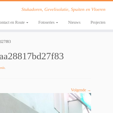
Stukadoren, Gevelisolatie, Spuiten en Vloeren
ontact en Route
Fotoseries
Nieuws
Projecten
d27f83
aa28817bd27f83
enlo
.
Volgende →