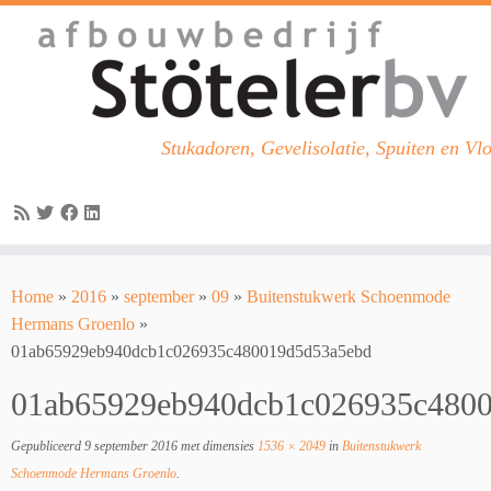
Stukadoren, Gevelisolatie, Spuiten en Vl
Skip
to
Home
»
2016
»
september
»
09
»
Buitenstukwerk Schoenmode
content
Hermans Groenlo
»
01ab65929eb940dcb1c026935c480019d5d53a5ebd
01ab65929eb940dcb1c026935c480
Gepubliceerd
9 september 2016
met dimensies
1536 × 2049
in
Buitenstukwerk
Schoenmode Hermans Groenlo
.