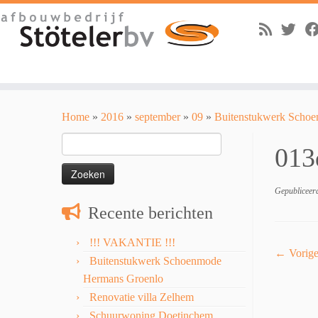
Skip
to
Home
»
2016
»
september
»
09
»
Buitenstukwerk Scho
content
Zoeken
013
naar:
Gepubliceer
Recente berichten
!!! VAKANTIE !!!
← Vorig
Buitenstukwerk Schoenmode
Hermans Groenlo
Renovatie villa Zelhem
Schuurwoning Doetinchem