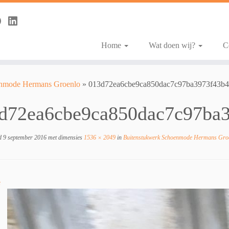
Home
Wat doen wij?
C
enmode Hermans Groenlo
»
013d72ea6cbe9ca850dac7c97ba3973f43b
d72ea6cbe9ca850dac7c97ba
d
9 september 2016
met dimensies
1536 × 2049
in
Buitenstukwerk Schoenmode Hermans Gro
e