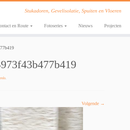
Stukadoren, Gevelisolatie, Spuiten en Vloeren
ontact en Route
Fotoseries
Nieuws
Projecten
477b419
3973f43b477b419
enlo
.
Volgende →