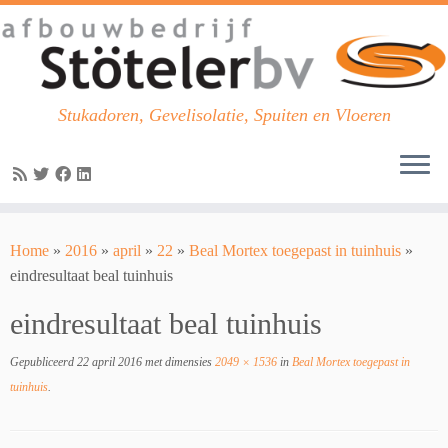
Stukadoren, Gevelisolatie, Spuiten en Vloeren
Skip
to
Home
»
2016
»
april
»
22
»
Beal Mortex toegepast in tuinhuis
»
content
eindresultaat beal tuinhuis
eindresultaat beal tuinhuis
Gepubliceerd
22 april 2016
met dimensies
2049 × 1536
in
Beal Mortex toegepast in
tuinhuis
.