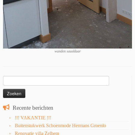
wanden sausklaar
Zoeken
naar:
Recente berichten
!!! VAKANTIE !!!
Buitenstukwerk Schoenmode Hermans Groenlo
Renovatie villa Zelhem