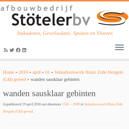
Stukadoren, Gevelisolatie, Spuiten en Vloeren
Skip
to
Home
»
2016
»
april
»
01
»
Stukadoorswerk Huize Zelle Hengelo
content
(Gld) gereed
»
wanden sausklaar gebinten
wanden sausklaar gebinten
Gepubliceerd
19 april 2016
met dimensies
1536 × 2049
in
Stukadoorswerk Huize Zelle
Hengelo (Gld) gereed
.