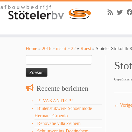
Skip
to
Home
»
2016
»
maart
»
22
»
Roest
»
Stoteler Strikolith 
content
Zoeken
Stot
naar:
Gepubliceer
Recente berichten
!!! VAKANTIE !!!
← Vorig
Buitenstukwerk Schoenmode
Hermans Groenlo
Renovatie villa Zelhem
Schuurwoning Doetinchem