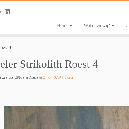
Home
Wat doen wij?
C
Roest 4
eler Strikolith Roest 4
d
22 maart 2016
met dimensies
2448 × 3264
in
Roest
.
e