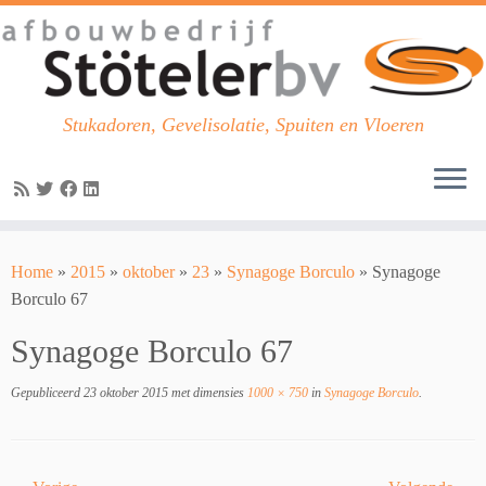
Stukadoren, Gevelisolatie, Spuiten en Vloeren
Skip
to
Home
»
2015
»
oktober
»
23
»
Synagoge Borculo
»
Synagoge
content
Borculo 67
Synagoge Borculo 67
Gepubliceerd
23 oktober 2015
met dimensies
1000 × 750
in
Synagoge Borculo
.