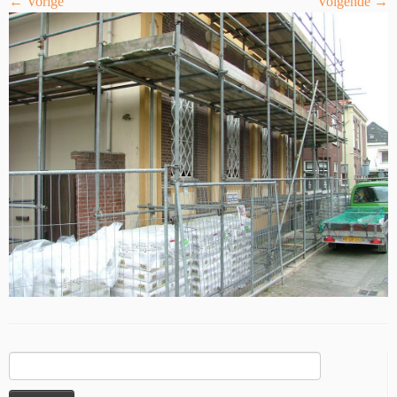
← Vorige
Volgende →
Zoeken
naar: