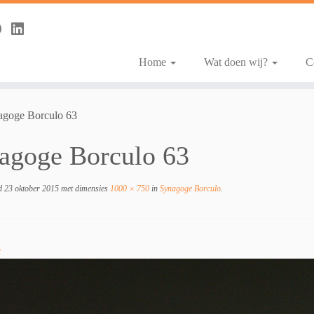
Home
Wat doen wij?
C
agoge Borculo 63
agoge Borculo 63
d
23 oktober 2015
met dimensies
1000 × 750
in
Synagoge Borculo
.
e