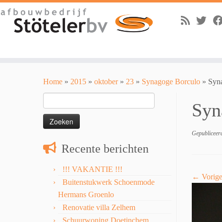
Skip
to
Home
»
2015
»
oktober
»
23
»
Synagoge Borculo
»
Syn
content
Zoeken
Syn
naar:
Gepubliceer
Recente berichten
!!! VAKANTIE !!!
← Vorig
Buitenstukwerk Schoenmode
Hermans Groenlo
Renovatie villa Zelhem
Schuurwoning Doetinchem