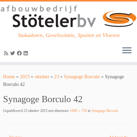
Stukadoren, Gevelisolatie, Spuiten en Vloeren
Skip
to
Home
»
2015
»
oktober
»
23
»
Synagoge Borculo
»
Synagoge
content
Borculo 42
Synagoge Borculo 42
Gepubliceerd
23 oktober 2015
met dimensies
1000 × 750
in
Synagoge Borculo
.