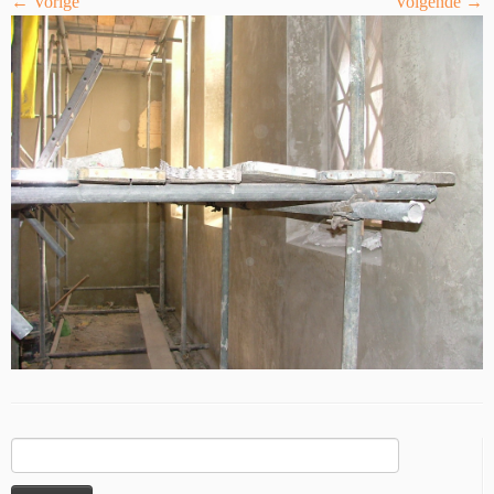
← Vorige
Volgende →
Zoeken
naar: