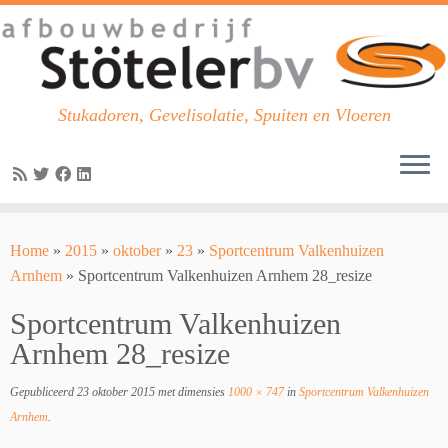
Stukadoren, Gevelisolatie, Spuiten en Vloeren
Skip
to
Home
»
2015
»
oktober
»
23
»
Sportcentrum Valkenhuizen
content
Arnhem
»
Sportcentrum Valkenhuizen Arnhem 28_resize
Sportcentrum Valkenhuizen
Arnhem 28_resize
Gepubliceerd
23 oktober 2015
met dimensies
1000 × 747
in
Sportcentrum Valkenhuizen
Arnhem
.