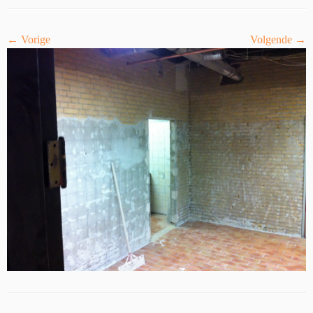
← Vorige
Volgende →