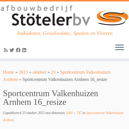
Stukadoren, Gevelisolatie, Spuiten en Vloeren
Skip
to
Home
»
2015
»
oktober
»
23
»
Sportcentrum Valkenhuizen
content
Arnhem
»
Sportcentrum Valkenhuizen Arnhem 16_resize
Sportcentrum Valkenhuizen
Arnhem 16_resize
Gepubliceerd
23 oktober 2015
met dimensies
1000 × 747
in
Sportcentrum Valkenhuizen
Arnhem
.