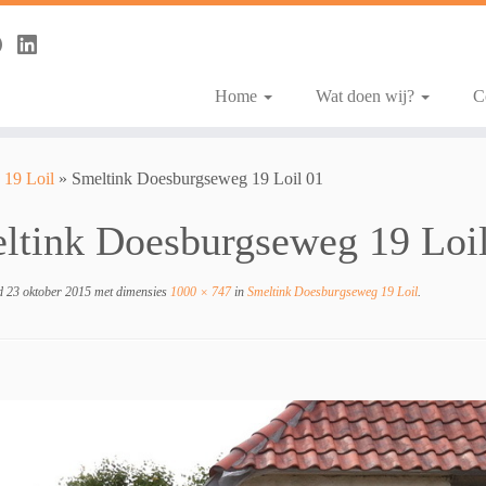
Home
Wat doen wij?
C
 19 Loil
»
Smeltink Doesburgseweg 19 Loil 01
ltink Doesburgseweg 19 Loi
d
23 oktober 2015
met dimensies
1000 × 747
in
Smeltink Doesburgseweg 19 Loil
.