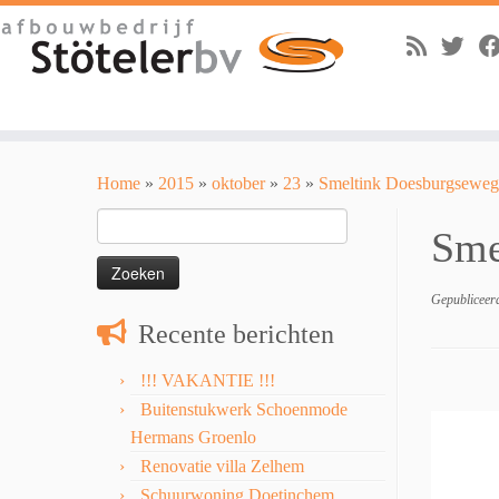
Skip
to
Home
»
2015
»
oktober
»
23
»
Smeltink Doesburgseweg
content
Zoeken
Sme
naar:
Gepubliceer
Recente berichten
!!! VAKANTIE !!!
Buitenstukwerk Schoenmode
Hermans Groenlo
Renovatie villa Zelhem
Schuurwoning Doetinchem