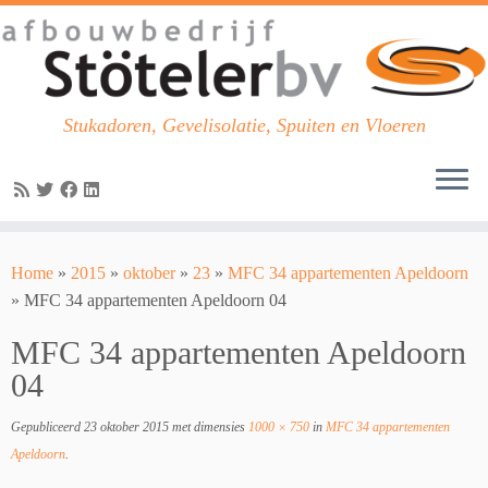
Stukadoren, Gevelisolatie, Spuiten en Vloeren
Skip
to
Home
»
2015
»
oktober
»
23
»
MFC 34 appartementen Apeldoorn
content
»
MFC 34 appartementen Apeldoorn 04
MFC 34 appartementen Apeldoorn
04
Gepubliceerd
23 oktober 2015
met dimensies
1000 × 750
in
MFC 34 appartementen
Apeldoorn
.