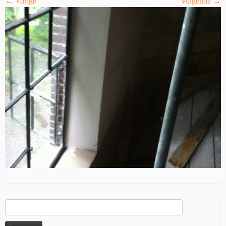
← Vorige
Volgende →
Zoeken
naar: