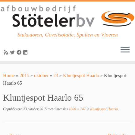
Stukadoren, Gevelisolatie, Spuiten en Vloeren
Skip
to
Home
»
2015
»
oktober
»
23
»
Kluntjespot Haarlo
»
Kluntjespot
content
Haarlo 65
Kluntjespot Haarlo 65
Gepubliceerd
23 oktober 2015
met dimensies
1000 × 747
in
Kluntjespot Haarlo
.