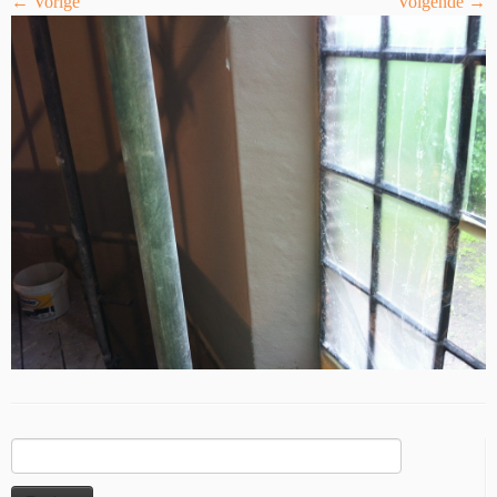
← Vorige
Volgende →
Zoeken
naar: