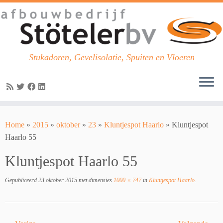
Stukadoren, Gevelisolatie, Spuiten en Vloeren
Skip
to
Home
»
2015
»
oktober
»
23
»
Kluntjespot Haarlo
»
Kluntjespot
content
Haarlo 55
Kluntjespot Haarlo 55
Gepubliceerd
23 oktober 2015
met dimensies
1000 × 747
in
Kluntjespot Haarlo
.