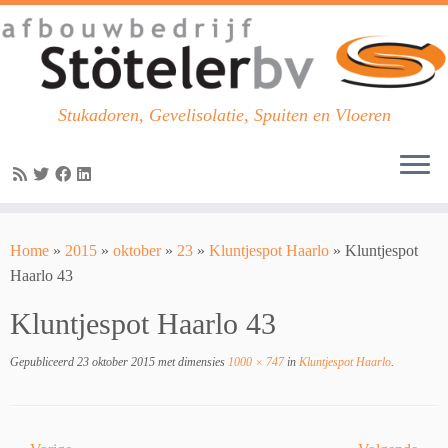
Stukadoren, Gevelisolatie, Spuiten en Vloeren
Skip
to
Home
»
2015
»
oktober
»
23
»
Kluntjespot Haarlo
»
Kluntjespot
content
Haarlo 43
Kluntjespot Haarlo 43
Gepubliceerd
23 oktober 2015
met dimensies
1000 × 747
in
Kluntjespot Haarlo
.