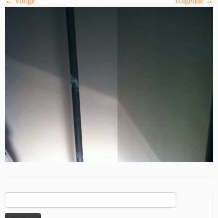
← Vorige
Volgende →
Zoeken
naar: