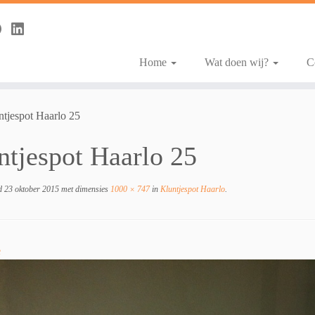
Home
Wat doen wij?
C
ntjespot Haarlo 25
ntjespot Haarlo 25
d
23 oktober 2015
met dimensies
1000 × 747
in
Kluntjespot Haarlo
.
e