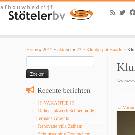
Skip
to
Home
»
2015
»
oktober
»
23
»
Kluntjespot Haarlo
»
Klu
content
Zoeken
Klu
naar:
Gepubliceer
Recente berichten
!!! VAKANTIE !!!
← Vorig
Buitenstukwerk Schoenmode
Hermans Groenlo
Renovatie villa Zelhem
Schuurwoning Doetinchem