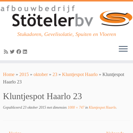
Stukadoren, Gevelisolatie, Spuiten en Vloeren
Skip
to
Home
»
2015
»
oktober
»
23
»
Kluntjespot Haarlo
»
Kluntjespot
content
Haarlo 23
Kluntjespot Haarlo 23
Gepubliceerd
23 oktober 2015
met dimensies
1000 × 747
in
Kluntjespot Haarlo
.