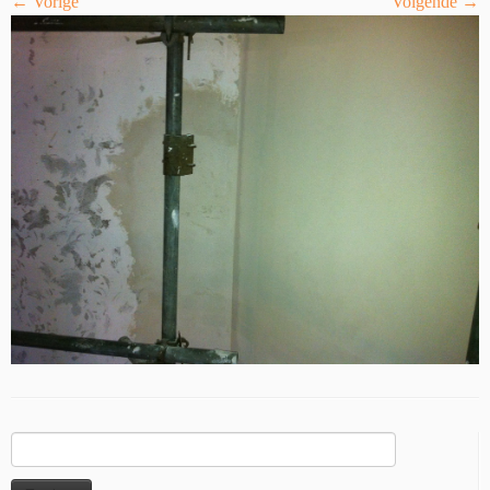
← Vorige
Volgende →
Zoeken
naar: