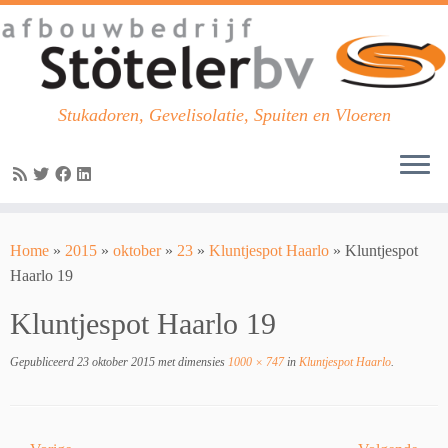
Stukadoren, Gevelisolatie, Spuiten en Vloeren
Skip
to
Home
»
2015
»
oktober
»
23
»
Kluntjespot Haarlo
»
Kluntjespot
content
Haarlo 19
Kluntjespot Haarlo 19
Gepubliceerd
23 oktober 2015
met dimensies
1000 × 747
in
Kluntjespot Haarlo
.