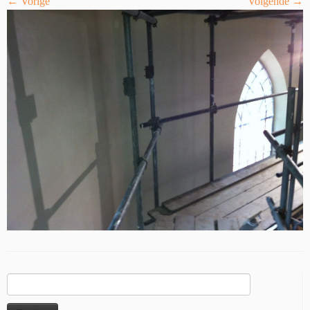
← Vorige
Volgende →
Zoeken
naar: