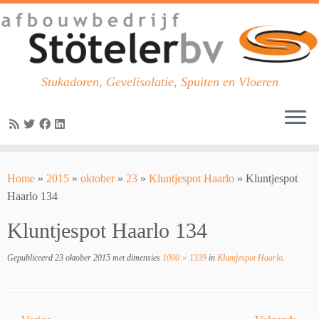
Stukadoren, Gevelisolatie, Spuiten en Vloeren
Skip
to
Home
»
2015
»
oktober
»
23
»
Kluntjespot Haarlo
»
Kluntjespot
content
Haarlo 134
Kluntjespot Haarlo 134
Gepubliceerd
23 oktober 2015
met dimensies
1000 × 1339
in
Kluntjespot Haarlo
.