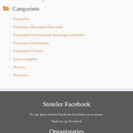
Categorieën
Fotoseries
Fotoseries Decoratief Stucwerk
Fotoseries Gevelisolatie Buitengevelisolatie
Fotoseries Stukadoren
Fotoseries Vloeren
Geen categorie
Nieuws
Projecten
Stoteler Facebook
Er zijn geen recente Facebook berichten om te tonen.
Vind ons op Facebook
Organistaties