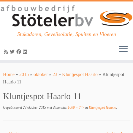
Stukadoren, Gevelisolatie, Spuiten en Vloeren
Skip
to
Home
»
2015
»
oktober
»
23
»
Kluntjespot Haarlo
»
Kluntjespot
content
Haarlo 11
Kluntjespot Haarlo 11
Gepubliceerd
23 oktober 2015
met dimensies
1000 × 747
in
Kluntjespot Haarlo
.