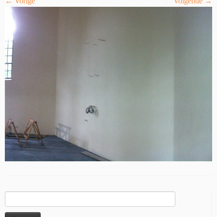
← Vorige
Volgende →
Zoeken
naar: