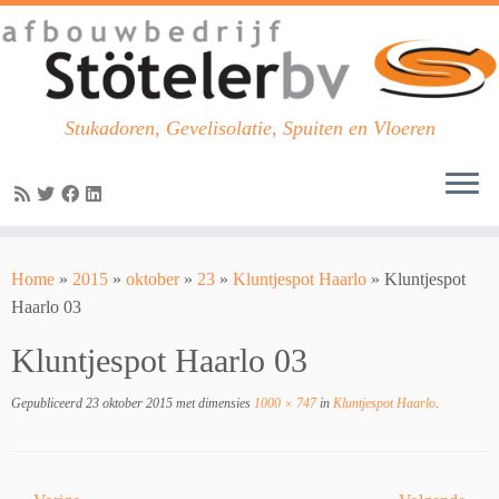
Stukadoren, Gevelisolatie, Spuiten en Vloeren
Skip
to
Home
»
2015
»
oktober
»
23
»
Kluntjespot Haarlo
»
Kluntjespot
content
Haarlo 03
Kluntjespot Haarlo 03
Gepubliceerd
23 oktober 2015
met dimensies
1000 × 747
in
Kluntjespot Haarlo
.