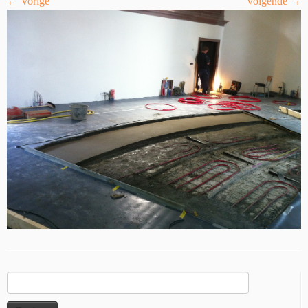
← Vorige
Volgende →
Zoeken
naar: