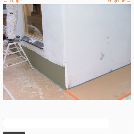
← Vorige
Volgende →
Zoeken
naar: