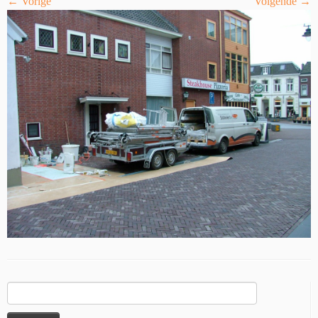
← Vorige
Volgende →
Zoeken
naar: