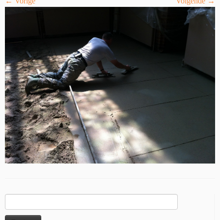
← Vorige
Volgende →
Zoeken
naar: