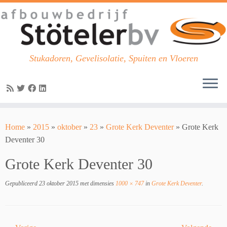
Stukadoren, Gevelisolatie, Spuiten en Vloeren
Skip
to
Home
»
2015
»
oktober
»
23
»
Grote Kerk Deventer
»
Grote Kerk
content
Deventer 30
Grote Kerk Deventer 30
Gepubliceerd
23 oktober 2015
met dimensies
1000 × 747
in
Grote Kerk Deventer
.