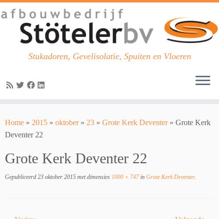
Stukadoren, Gevelisolatie, Spuiten en Vloeren
Skip
to
Home
»
2015
»
oktober
»
23
»
Grote Kerk Deventer
»
Grote Kerk
content
Deventer 22
Grote Kerk Deventer 22
Gepubliceerd
23 oktober 2015
met dimensies
1000 × 747
in
Grote Kerk Deventer
.