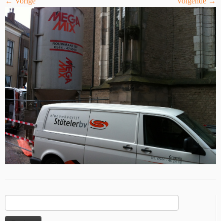
← Vorige
Volgende →
Zoeken
naar: