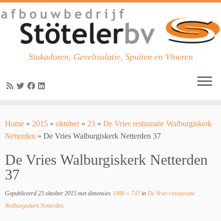
Stukadoren, Gevelisolatie, Spuiten en Vloeren
Skip
to
Home
»
2015
»
oktober
»
23
»
De Vries restauratie Walburgiskerk
content
Netterden
»
De Vries Walburgiskerk Netterden 37
De Vries Walburgiskerk Netterden
37
Gepubliceerd
23 oktober 2015
met dimensies
1000 × 747
in
De Vries restauratie
Walburgiskerk Netterden
.