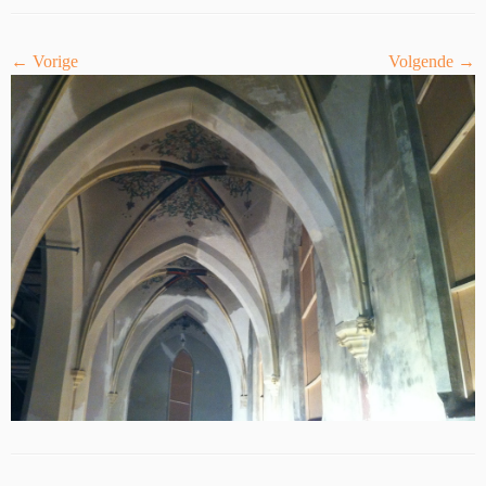
← Vorige
Volgende →