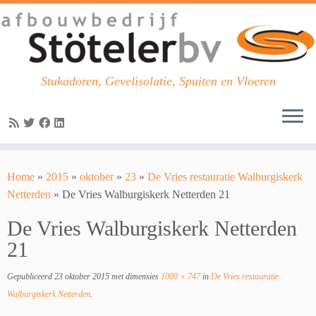
Stukadoren, Gevelisolatie, Spuiten en Vloeren
Skip
to
Home
»
2015
»
oktober
»
23
»
De Vries restauratie Walburgiskerk
content
Netterden
»
De Vries Walburgiskerk Netterden 21
De Vries Walburgiskerk Netterden
21
Gepubliceerd
23 oktober 2015
met dimensies
1000 × 747
in
De Vries restauratie
Walburgiskerk Netterden
.