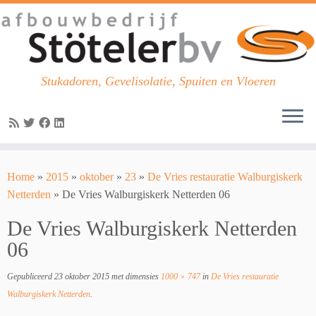
Stukadoren, Gevelisolatie, Spuiten en Vloeren
Skip
to
Home
»
2015
»
oktober
»
23
»
De Vries restauratie Walburgiskerk
content
Netterden
»
De Vries Walburgiskerk Netterden 06
De Vries Walburgiskerk Netterden
06
Gepubliceerd
23 oktober 2015
met dimensies
1000 × 747
in
De Vries restauratie
Walburgiskerk Netterden
.